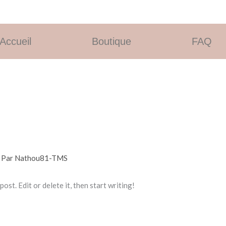
Accueil
Boutique
FAQ
 Par
Nathou81-TMS
st. Edit or delete it, then start writing!